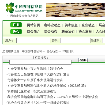
网站首页
|
咖啡业动态
|
供求信息
|
企业动态
|
展
协会简介
|
协会动态
|
联系我们
|
协会章程
|
入会
用户名：
密码：
验证码：
您现在的位置：
中国咖啡信息网
>> 协会动态 >> 详细列表
本栏目搜索：
协会受邀参加北京大学咖啡主题讨论会
·
付静雅女士受邀在印度驻华大使馆进行发言
·
付静雅女士在印度驻华大使馆进行发言
·
协会受邀参加埃塞俄比亚新大使就任仪式（2023.05.25）
·
埃塞俄比亚贸易、投资及旅游论坛
·
我协会帮助越南咖啡与可可协会VICOFA在京组织企业家洽谈会
·
我协会领导会见肯尼亚一带一路峰会代表团
·