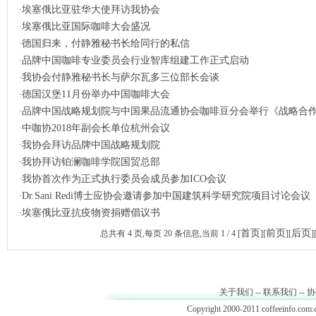
埃塞俄比亚驻华大使拜访我协会
·
埃塞俄比亚国际咖啡大会盛况
·
德国归来，付静雅秘书长给同行的私信
·
品牌中国咖啡专业委员会行业智库组建工作正式启动
·
我协会付静雅秘书长与萨尔瓦多三位部长会谈
·
德国汉堡11月份举办中国咖啡大会
·
品牌中国战略规划院与中国果品流通协会咖啡豆分会举行《战略合作框
·
中咖协2018年副会长单位杭州会议
·
我协会拜访品牌中国战略规划院
·
我协拜访铂澜咖啡学院国贸总部
·
我协首次作为正式执行委员会成员参加ICO会议
·
Dr.Sani Redi博士应协会邀请参加中国建筑科学研究院项目讨论会议
·
埃塞俄比亚抗疫物资捐赠倡议书
·
首页
前页
后页
总共有
4
页,每页
20
条信息,当前
1 / 4
[
][
][
]
关于我们
--
联系我们
--
协
Copyright 2000-2011 coffeeinfo.com.c