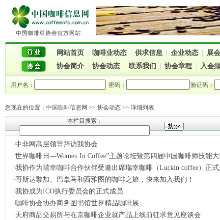
网站首页
|
咖啡业动态
|
供求信息
|
企业动态
|
展
协会简介
|
协会动态
|
联系我们
|
协会章程
|
入会
用户名：
密码：
验证码：
您现在的位置：
中国咖啡信息网
>> 协会动态 >> 详细列表
本栏目搜索：
中非网高层领导拜访我协会
·
世界咖啡日—Women In Coffee”主题论坛暨第四届中国咖啡师技能大赛
·
我协作为瑞幸咖啡合作伙伴受邀出席瑞幸咖啡（Luckin coffee）正式开
·
哥斯达黎加、巴拿马和西雅图的咖啡之旅，快来加入我们！
·
我协成为ICO执行委员会的正式成员
·
咖啡协会协办商务图书馆世界精品咖啡展
·
天府商品交易所与在京咖啡企业就产品上线前征求意见座谈会
·