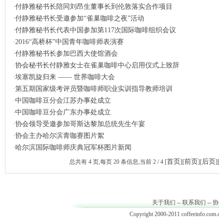
付静雅秘书长陪同刘昂生董事长到伦敦落实合作项目
·
付静雅秘书长受邀参加“雀巢咖啡之夜”活动
·
付静雅秘书长代表中国参加第117次国际咖啡组织会议
·
2016“高桥杯”中国青年咖啡师表演赛
·
付静雅秘书长参加巴西大使馆酒会
·
协会秘书长付静雅女士在雀巢咖啡中心启用仪式上致辞
·
埃塞凯旋归来 —— 世界咖啡大会
·
第五期国家级考评员暨咖啡师职业实训指导教师培训
·
中国咖啡豆分会江苏办事处成立
·
中国咖啡豆分会广东办事处成立
·
协会领导受邀参加哥斯达黎加总统先生午宴
·
协会主办哈尔滨青咖赛图片絮
·
哈尔滨国际咖啡师庆典冠军杯图片新闻
·
首页
前页
后页
总共有
4
页,每页
20
条信息,当前
2 / 4
[
][
][
]
关于我们
--
联系我们
--
协
Copyright 2000-2011 coffeeinfo.com.c