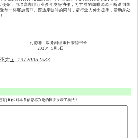
使馆，与埃塞咖啡行业多年友好协作，将甘甜的咖啡源源不断送到国
受每一杯耶加雪菲、西达摩咖啡的同时，请行业人伸出援手，帮助身处
！
副理事长兼秘书长
2020年5月5日
 13720052583
- 已有
( 0 )
位对本条信息感兴趣的网友发表了看法！