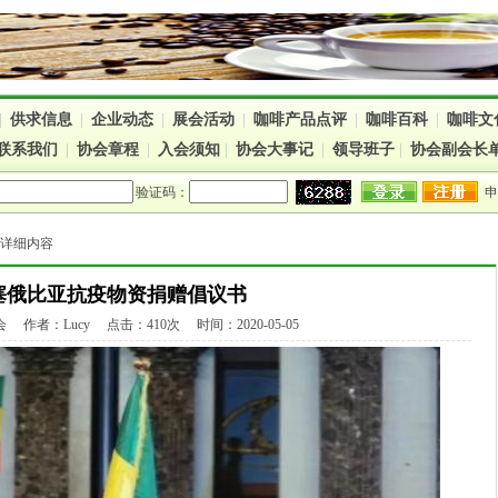
|
供求信息
|
企业动态
|
展会活动
|
咖啡产品点评
|
咖啡百科
|
咖啡文
联系我们
|
协会章程
|
入会须知
|
协会大事记
|
领导班子
|
协会副会长
验证码：
> 详细内容
塞俄比亚抗疫物资捐赠倡议书
作者：Lucy 点击：410次 时间：2020-05-05