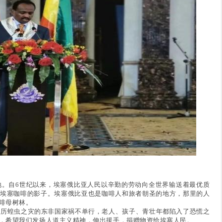
自6世纪以来，埃塞俄比亚人民以辛勤的劳动向全世界输送着最优质
埃塞咖啡的影子。埃塞俄比亚也是咖啡人和旅者朝圣的地方，那里的人
啡母树林。
蝗虫之灾的东非国家祸不单行，老人、孩子、青壮年都陷入了恐慌之
，希望我们发扬人道主义精神，伸出援手，捐赠物资给埃塞人民。