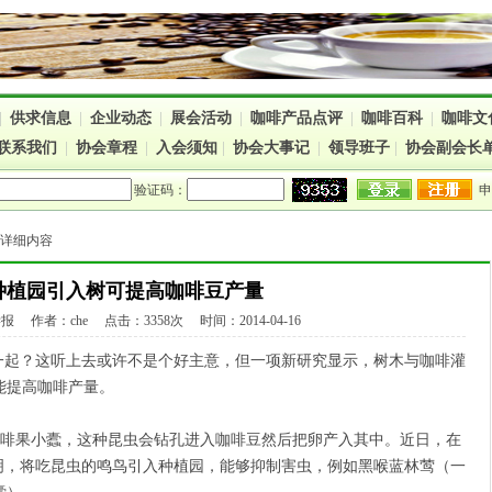
|
供求信息
|
企业动态
|
展会活动
|
咖啡产品点评
|
咖啡百科
|
咖啡文
联系我们
|
协会章程
|
入会须知
|
协会大事记
|
领导班子
|
协会副会长
验证码：
> 详细内容
种植园引入树可提高咖啡豆产量
 作者：che 点击：3358次 时间：2014-04-16
起？这听上去或许不是个好主意，但一项新研究显示，树木与咖啡灌
能提高咖啡产量。
啡果小蠹，这种昆虫会钻孔进入咖啡豆然后把卵产入其中。近日，在
明，将吃昆虫的鸣鸟引入种植园，能够抑制害虫，例如黑喉蓝林莺（一