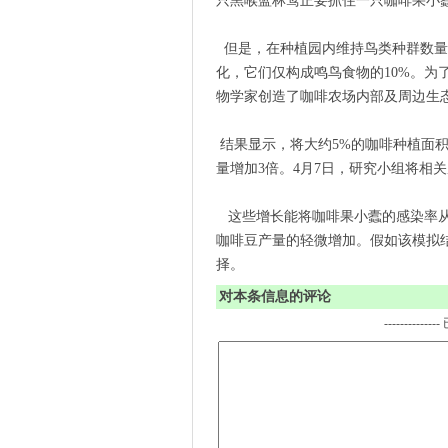
只黑喉蓝林莺正要抓住一只咖啡果小
但是，在种植园内维持鸟类种群数量
化，它们仅构成鸣鸟食物的10%。为
物学家创造了咖啡农场内部及周边生
结果显示，将大约5%的咖啡种植面
量增加3倍。4月7日，研究小组将相
这些增长能将咖啡果小蠹的感染率从大
咖啡豆产量的轻微增加。假如该模拟
择。
对本条信息的评论
-------------