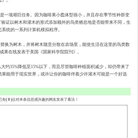
蠹）。
是一项艰巨任务。因为咖啡果小蠹体型很小，并且存在季节性种群变
了验证以树木和灌木的形式添加额外的鸟类栖息地是否能带来不同，生
态系统的一系列计算机模拟程序。
积替换为树木，并将树木随意分散在农场里，能使生活在这里的鸟类数
关成果在线发表于美国《国家科学院院刊》。
约35%降低至15%以下，而且尽管咖啡种植面积减少，却仍带来了
结果能用于现实世界，或许让你的咖啡伴着少许灌木可能是一个好选
- 已有
( 0 )
位对本条信息感兴趣的网友发表了看法！