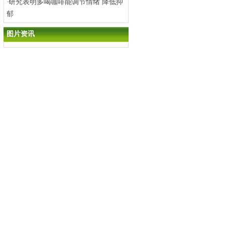
研究表明多喝咖啡能调节情绪 降低抑
·
郁
图片资讯