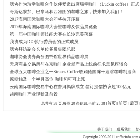
我协作为瑞幸咖啡合作伙伴受邀出席瑞幸咖啡（Luckin coffee）正式开
·
哥斯达黎加、巴拿马和西雅图的咖啡之旅，快来加入我们！
·
2017海南国际咖啡大会即将拉开序幕
·
2017年海南国际咖啡大会暨咖啡及饮品展览会
·
第一届中国咖啡师技能大赛在长沙完美落幕
·
我协成为ICO执行委员会的正式成员
·
我协拜访副会长单位雀巢集团总部
·
咖啡协会协办商务图书馆世界精品咖啡展
·
天府商品交易所与在京咖啡企业就产品上线前征求意见座谈会
·
全球五大咖啡企业之一Strauss Coffee收购德国冻干速溶咖啡制造商
·
原糖触及一个半月高位 咖啡和可可上涨
·
云南国际咖啡交易中心在普洱揭牌成立 签订授信协议超100亿元
·
越南咖啡产业现状及前景
·
首页
前页
后页
总共有
38
页,每页
20
条信息,当前
2 / 38
[
][
][
]
关于我们
--
联系我们
--
协
Copyright 2000-2011 coffeeinfo.com.c