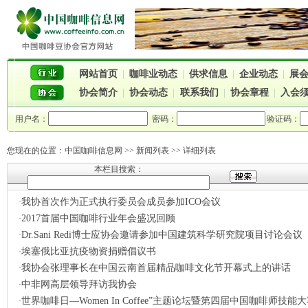
网站首页
|
咖啡业动态
|
供求信息
|
企业动态
|
展
协会简介
|
协会动态
|
联系我们
|
协会章程
|
入会
用户名：
密码：
验证码：
您现在的位置：
中国咖啡信息网
>> 新闻列表 >> 详细列表
本栏目搜索：
我协首次作为正式执行委员会成员参加ICO会议
·
2017首届中国咖啡行业年会盛况回顾
·
Dr.Sani Redi博士应协会邀请参加中国建筑科学研究院项目讨论会议
·
埃塞俄比亚抗疫物资捐赠倡议书
·
我协会张理事长在中国云南首届精品咖啡文化节开幕式上的讲话
·
中非网高层领导拜访我协会
·
世界咖啡日—Women In Coffee”主题论坛暨第四届中国咖啡师技能大赛
·