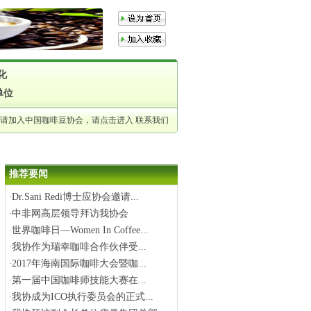
化
单位
申请加入中国咖啡豆协会，请点击进入
联系我们
推荐要闻
Dr.Sani Redi博士应协会邀请...
·
中非网高层领导拜访我协会
·
世界咖啡日—Women In Coffee...
·
我协作为瑞幸咖啡合作伙伴受...
·
2017年海南国际咖啡大会暨咖...
·
第一届中国咖啡师技能大赛在...
·
我协成为ICO执行委员会的正式...
·