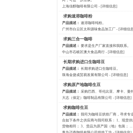
向，可进一步洽谈。
上海佳醇咖啡有限公司
- [
详细信息
]
求购速溶咖啡粉
·
产品描述：
速溶咖啡纯粉。
广州市白云区太和源味食品加工厂
- [
详细信
求购三合一咖啡
·
产品描述：
要求是生产厂家直接和我联系。
中山市石岐区澳大食品商行
- [
详细信息
]
长期求购进口生咖啡豆
·
产品描述：
长期求购进口生咖啡豆。
珠海金捷成贸易发展有限公司
- [
详细信息
]
求购原产地咖啡生豆
·
产品描述：
采购巴西、哥伦比亚、摩卡、曼
大志（保定）咖啡制品有限公司
- [
详细信息
]
求购咖啡生豆
·
产品描述：
我司为咖啡豆烘焙厂商，寻求专
合如下条件之供应商与我司联系： 1、现货供
货物相符； 3、货品为原产国（地）包装； ...
青岛迈森咖啡有限公司烘焙工坊
- [
详细信息
]