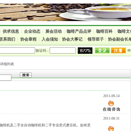
|
供求信息
|
企业动态
|
展会活动
|
咖啡产品点评
|
咖啡百科
|
咖啡文
联系我们
|
协会章程
|
入会须知
|
协会大事记
|
领导班子
|
协会副会长
验证码：
> 详细列表
2011-09-14
2011-08-31
咖啡机及二手全自动咖啡机和二手专业意式磨豆机。如有意