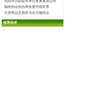
我协拜访副会长单位雀巢集团总部
·
咖啡协会协办商务图书馆世界...
·
天府商品交易所与在京咖啡企...
·
推荐供求