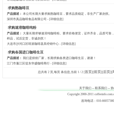
求购熟咖啡豆
·
产品描述：
本公司长期大量求购熟咖啡豆，要求品质稳定，非生产厂家勿扰。
深圳市真品咖啡食品有限公司
- [
详细信息
]
求购速溶咖啡纯粉
·
产品描述：
大量长期求够速溶纯咖啡粉。要求价格便宜，证件齐全，品质可靠
样品，试后定货，非诚勿扰！
大连市沙河口区啡派咖啡器具经销中心
- [
详细信息
]
求购各国进口咖啡生豆
·
产品描述：
我们是烘焙厂家，长期求购各类进口咖啡生豆，谢谢！
江门市蓬江区堤东华盛咖啡商行
- [
详细信息
]
首页
前页
后页
总共有
2
页,每页
条信息,当前
1 / 2
[
][
][
][
关于我们
--
联系我们
--
协
Copyright 2000-2011 coffeeinfo.com.c
咨询电话：010-66057380