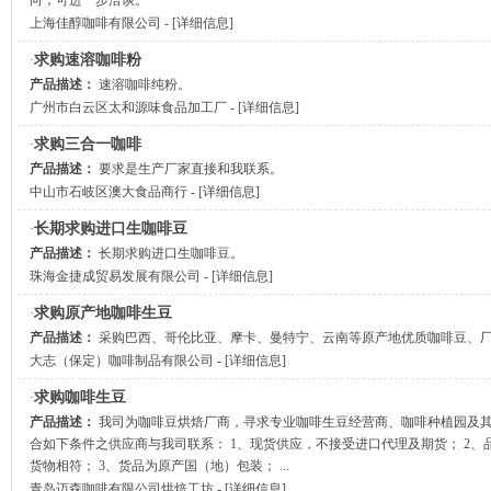
向，可进一步洽谈。
上海佳醇咖啡有限公司
- [
详细信息
]
求购速溶咖啡粉
·
产品描述：
速溶咖啡纯粉。
广州市白云区太和源味食品加工厂
- [
详细信息
]
求购三合一咖啡
·
产品描述：
要求是生产厂家直接和我联系。
中山市石岐区澳大食品商行
- [
详细信息
]
长期求购进口生咖啡豆
·
产品描述：
长期求购进口生咖啡豆。
珠海金捷成贸易发展有限公司
- [
详细信息
]
求购原产地咖啡生豆
·
产品描述：
采购巴西、哥伦比亚、摩卡、曼特宁、云南等原产地优质咖啡豆、
大志（保定）咖啡制品有限公司
- [
详细信息
]
求购咖啡生豆
·
产品描述：
我司为咖啡豆烘焙厂商，寻求专业咖啡生豆经营商、咖啡种植园及
合如下条件之供应商与我司联系： 1、现货供应，不接受进口代理及期货； 2
货物相符； 3、货品为原产国（地）包装； ...
青岛迈森咖啡有限公司烘焙工坊
- [
详细信息
]