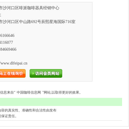
市沙河口区啡派咖啡器具经销中心
生
市沙河口区中山路692号辰熙星海国际716室
6166646
4116077
84669466
/www.dlfeipai.cn
信息来自“
中国咖啡信息网
”网站,以取得更好的效果。
内容的真实性、准确性和合法性由发布
何保证责任。