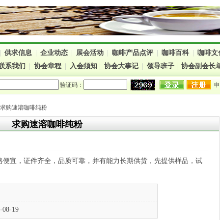
|
供求信息
|
企业动态
|
展会活动
|
咖啡产品点评
|
咖啡百科
|
咖啡文
联系我们
|
协会章程
|
入会须知
|
协会大事记
|
领导班子
|
协会副会长
验证码：
> 求购速溶咖啡纯粉
求购速溶咖啡纯粉
格便宜，证件齐全，品质可靠，并有能力长期供货，先提供样品，试
购
-08-19