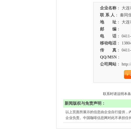
企业名称
：
大连
联 系 人
： 秦同
地 址
： 大连
邮 编
：
电 话
： 0411-
移动电话
： 1380
传 真
： 0411-
QQ/MSN
：
公司网站
： http:/
联系时请说明本条
新闻版权与免责声明：
以上页面所展示的信息由企业自行提供，
企业负责。中国咖啡信息网对此不承担任