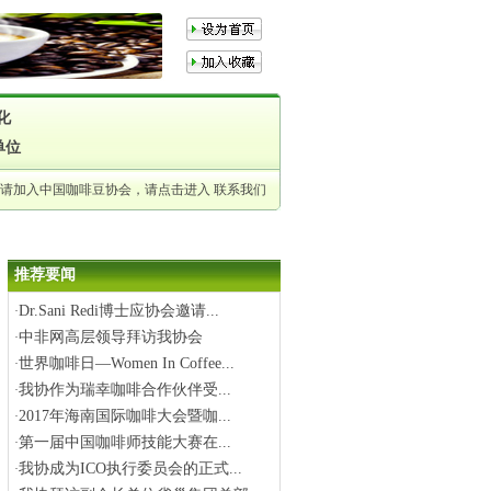
化
单位
申请加入中国咖啡豆协会，请点击进入
联系我们
推荐要闻
Dr.Sani Redi博士应协会邀请...
·
中非网高层领导拜访我协会
·
世界咖啡日—Women In Coffee...
·
我协作为瑞幸咖啡合作伙伴受...
·
2017年海南国际咖啡大会暨咖...
·
第一届中国咖啡师技能大赛在...
·
我协成为ICO执行委员会的正式...
·