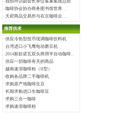
我协拜访副会长单位雀巢集团总部
·
咖啡协会协办商务图书馆世界...
·
天府商品交易所与在京咖啡企...
·
推荐供求
供应冷热型投币现调咖啡饮料机
·
台湾进口小飞鹰电动磨豆机
·
2014新款诺瓦双头商用半自动咖啡...
·
供应一切咖啡有关的商品
·
越南速溶咖啡粉（II型）
·
收购各品牌二手咖啡机
·
求购原产地咖啡生豆
·
长期求购进口生咖啡豆
·
求购三合一咖啡
·
求购速溶咖啡粉
·