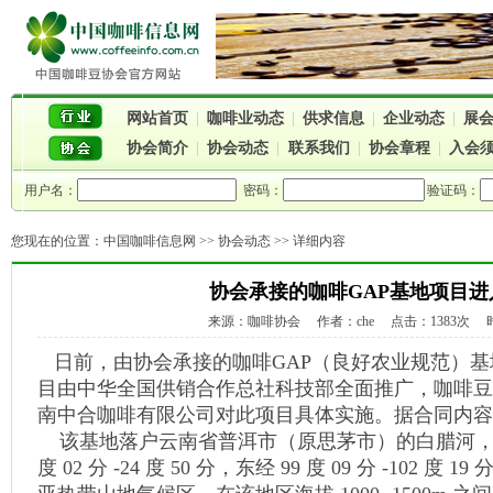
网站首页
|
咖啡业动态
|
供求信息
|
企业动态
|
展
协会简介
|
协会动态
|
联系我们
|
协会章程
|
入会
用户名：
密码：
验证码：
您现在的位置：
中国咖啡信息网
>>
协会动态
>> 详细内容
协会承接的咖啡GAP基地项目进
来源：咖啡协会 作者：che 点击：1383次 时间：
日前，由协会承接的咖啡GAP（良好农业规范）基
目由中华全国供销合作总社科技部全面推广，咖啡豆
南中合咖啡有限公司对此项目具体实施。据合同内容
该基地落户云南省普洱市（原思茅市）的白腊河， 
度 02 分 -24 度 50 分，东经 99 度 09 分 -102