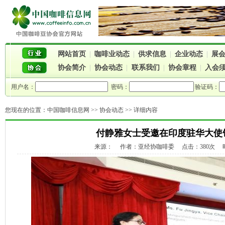
网站首页
|
咖啡业动态
|
供求信息
|
企业动态
|
展
协会简介
|
协会动态
|
联系我们
|
协会章程
|
入会
用户名：
密码：
验证码：
您现在的位置：
中国咖啡信息网
>>
协会动态
>> 详细内容
付静雅女士受邀在印度驻华大使
来源： 作者：亚经协咖啡委 点击：380次 时间：2