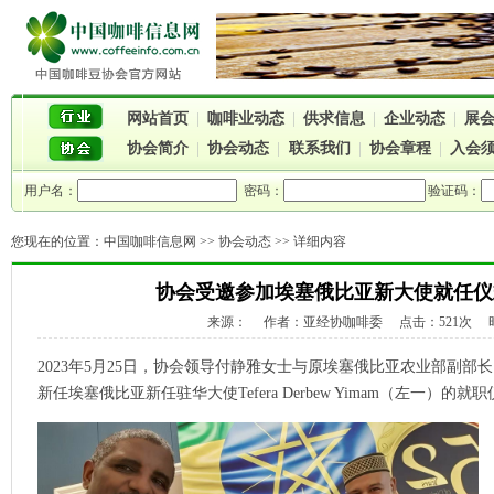
网站首页
|
咖啡业动态
|
供求信息
|
企业动态
|
展
协会简介
|
协会动态
|
联系我们
|
协会章程
|
入会
用户名：
密码：
验证码：
您现在的位置：
中国咖啡信息网
>>
协会动态
>> 详细内容
协会受邀参加埃塞俄比亚新大使就任仪式（2
来源： 作者：亚经协咖啡委 点击：521次 时间：2
2023年5月25日，协会领导付静雅女士与原埃塞俄比亚农业部副部长（现
新任埃塞俄比亚新任驻华大使Tefera Derbew Yimam（左一）的就