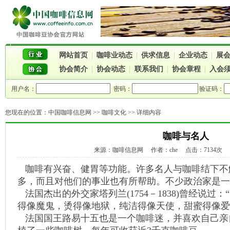
网站首页
|
咖啡业动态
|
供求信息
|
企业动态
|
展
协会简介
|
协会动态
|
联系我们
|
协会章程
|
入会
用户名：
密码：
验证码：
您现在的位置：
中国咖啡信息网
>>
咖啡文化
>> 详细内容
咖啡与名人
来源：咖啡信息网 作者：che 点击：7134次 时间：
咖啡有兴奋、健胃等功能。许多名人与咖啡结下不
多，而且对他们的事业也有所帮助。不少政治家是一
法国杰出的外交家塔列兰(1754－1838)曾经说过
得像魔鬼，烫得像地狱，纯洁得像天使，甜蜜得像爱
法国国王路易十五也是一个咖啡迷，并喜欢自己亲