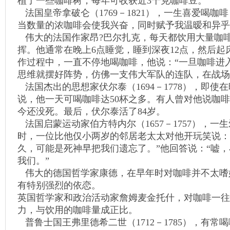
植了一些咖啡树，每年可收获近3千克咖啡豆。
法国皇帝拿破仑（1769－1821），一生喜爱喝咖
当数量的浓咖啡会使我兴奋，同时赋予我温暧和
伟大的法国作家昂?巴尔扎克，每天都饮用大量咖
挥。他通常在晚上6点睡觉，睡到深夜12点，然后起
作过程中，一直不停地喝咖啡，他说：“一旦咖啡进
思维就摆好阵势，仿佛一支伟大军队的连队，在战场
法国杰出的思想家伏尔泰（1694－1778），即使
说，他一天可喝咖啡达50杯之多。有人曾对他说咖啡
今还没死。最后，伏尔泰活了84岁。
法国启蒙运动家伯方特内尔（1657－1757），一
时，一位比他仅小两岁的邻居老太太对他开玩笑说：
久，可能是死神早把我们遗忘了。”他回答说：“嘘
我们。”
伟大的德国哲学家康德，在早年时对咖啡并不太嗜
有特别强烈的依恋。
英国哲学家和政治活动家詹姆麦金托什，对咖啡一往
力，与饮用的咖啡量成正比。
普鲁士国王弗里德希二世（1712－1785），有常