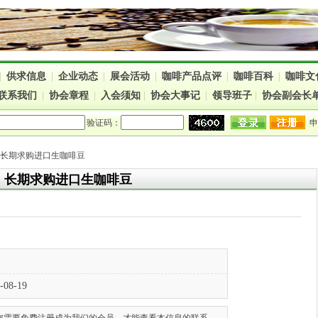
|
供求信息
|
企业动态
|
展会活动
|
咖啡产品点评
|
咖啡百科
|
咖啡文
联系我们
|
协会章程
|
入会须知
|
协会大事记
|
领导班子
|
协会副会长
验证码：
> 长期求购进口生咖啡豆
长期求购进口生咖啡豆
购
-08-19