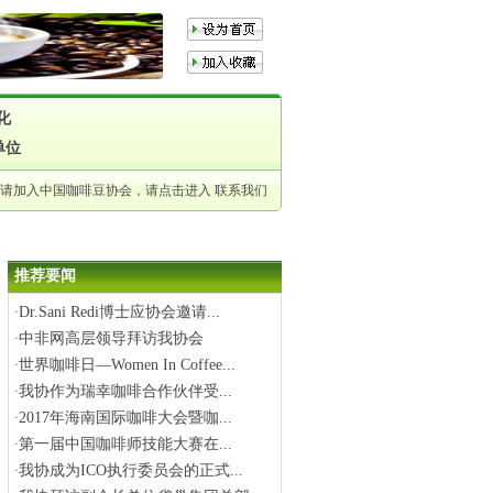
化
单位
申请加入中国咖啡豆协会，请点击进入
联系我们
推荐要闻
Dr.Sani Redi博士应协会邀请...
·
中非网高层领导拜访我协会
·
世界咖啡日—Women In Coffee...
·
我协作为瑞幸咖啡合作伙伴受...
·
2017年海南国际咖啡大会暨咖...
·
第一届中国咖啡师技能大赛在...
·
我协成为ICO执行委员会的正式...
·