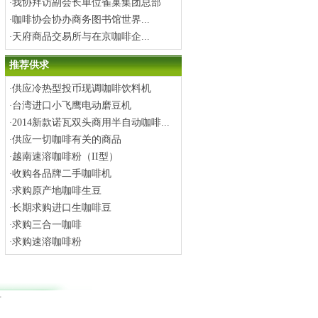
我协拜访副会长单位雀巢集团总部
·
咖啡协会协办商务图书馆世界...
·
天府商品交易所与在京咖啡企...
·
推荐供求
供应冷热型投币现调咖啡饮料机
·
台湾进口小飞鹰电动磨豆机
·
2014新款诺瓦双头商用半自动咖啡...
·
供应一切咖啡有关的商品
·
越南速溶咖啡粉（II型）
·
收购各品牌二手咖啡机
·
求购原产地咖啡生豆
·
长期求购进口生咖啡豆
·
求购三合一咖啡
·
求购速溶咖啡粉
·
有