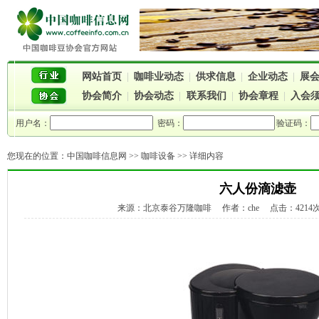
网站首页
|
咖啡业动态
|
供求信息
|
企业动态
|
展
协会简介
|
协会动态
|
联系我们
|
协会章程
|
入会
用户名：
密码：
验证码：
您现在的位置：
中国咖啡信息网
>>
咖啡设备
>> 详细内容
六人份滴滤壶
来源：北京泰谷万隆咖啡 作者：che 点击：4214次 时