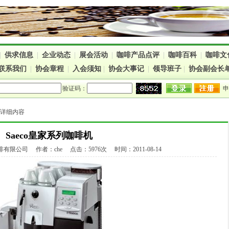
|
供求信息
|
企业动态
|
展会活动
|
咖啡产品点评
|
咖啡百科
|
咖啡文
联系我们
|
协会章程
|
入会须知
|
协会大事记
|
领导班子
|
协会副会长
验证码：
> 详细内容
Saeco皇家系列咖啡机
限公司 作者：che 点击：5976次 时间：2011-08-14