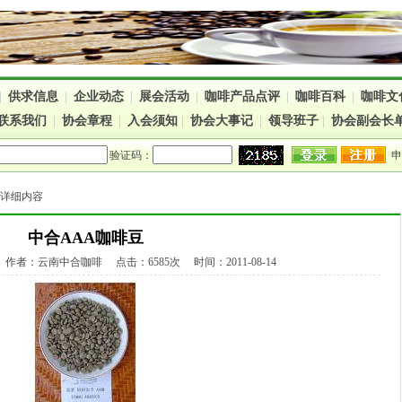
|
供求信息
|
企业动态
|
展会活动
|
咖啡产品点评
|
咖啡百科
|
咖啡文
联系我们
|
协会章程
|
入会须知
|
协会大事记
|
领导班子
|
协会副会长
验证码：
> 详细内容
中合AAA咖啡豆
者：云南中合咖啡 点击：6585次 时间：2011-08-14