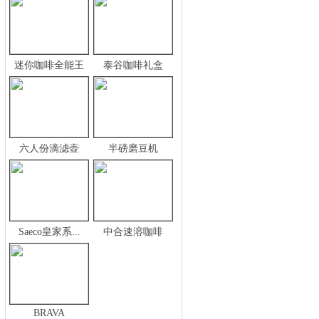
迷你咖啡全能王
泰谷咖啡礼盒
六人份滴滤壶
半磅磨豆机
Saeco皇家系...
中合速溶咖啡
BRAVA